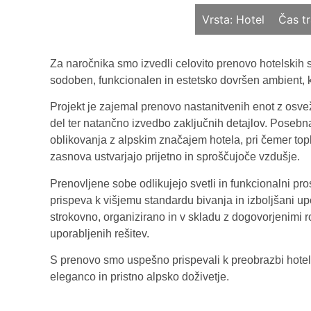
Vrsta:
Hotel
Čas tr
Za naročnika smo izvedli celovito prenovo hotelskih sob 
sodoben, funkcionalen in estetsko dovršen ambient, 
Projekt je zajemal prenovo nastanitvenih enot z osvež
del ter natančno izvedbo zaključnih detajlov. Poseb
oblikovanja z alpskim značajem hotela, pri čemer topli
zasnova ustvarjajo prijetno in sproščujoče vzdušje.
Prenovljene sobe odlikujejo svetli in funkcionalni pros
prispeva k višjemu standardu bivanja in izboljšani up
strokovno, organizirano in v skladu z dogovorjenimi r
uporabljenih rešitev.
S prenovo smo uspešno prispevali k preobrazbi hotela
eleganco in pristno alpsko doživetje.