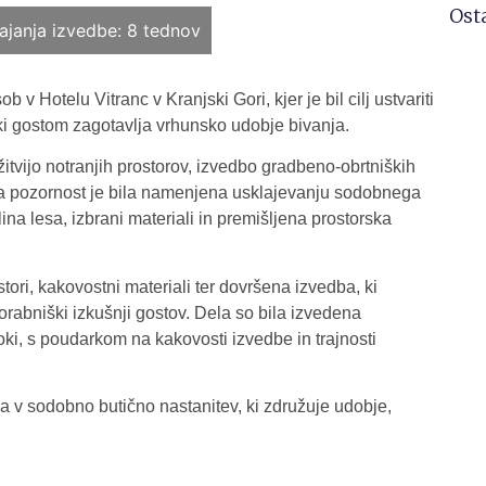
Osta
ajanja izvedbe:
8 tednov
v Hotelu Vitranc v Kranjski Gori, kjer je bil cilj ustvariti
ki gostom zagotavlja vrhunsko udobje bivanja.
itvijo notranjih prostorov, izvedbo gradbeno-obrtniških
na pozornost je bila namenjena usklajevanju sodobnega
na lesa, izbrani materiali in premišljena prostorska
tori, kakovostni materiali ter dovršena izvedba, ki
orabniški izkušnji gostov. Dela so bila izvedena
oki, s poudarkom na kakovosti izvedbe in trajnosti
 v sodobno butično nastanitev, ki združuje udobje,