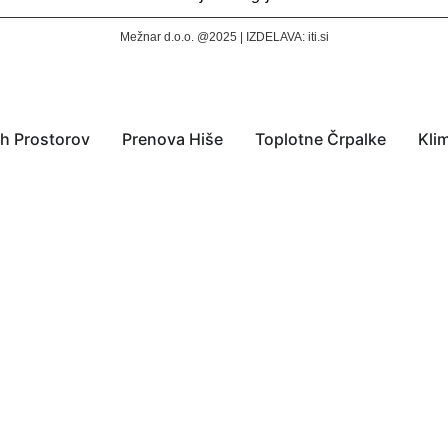
Mežnar d.o.o. @2025 | IZDELAVA:
iti.si
ih Prostorov
Prenova Hiše
Toplotne Črpalke
Kli