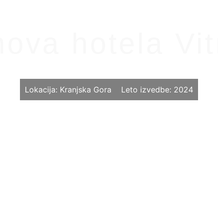
lovnih in Stanovanjskih Prostorov
Vse storitve
Kontakt
ova hotela Vi
Izvedba
NA KLJUČ
.
Lokacija:
Kranjska Gora
Leto izvedbe:
2024