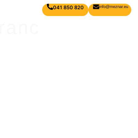
041 850 820
info@meznar.eu
tranc