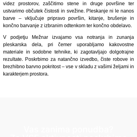
videz prostorov, zaščitimo stene in druge površine ter
ustvarimo občutek čistosti in svežine. Pleskanje ni le nanos
barve – vključuje pripravo površin, kitanje, brušenje in
končno barvanje z izbranim odtenkom ter končno obdelavo.
V podjetju Mežnar izvajamo vsa notranja in zunanja
pleskarska dela, pri čemer uporabljamo kakovostne
materiale in sodobne tehnike, ki zagotavljajo dolgotrajne
rezultate. Poskrbimo za natančno izvedbo, čiste robove in
brezhibno barvno pokritost – vse v skladu z vašimi željami in
karakterjem prostora.
Vas zanima ponudba?