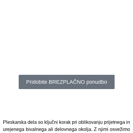
Pleskarska dela
Več kot 50 let izkušenj. Izvedba
NA
KLJUČ
.
Pridobite BREZPLAČNO ponudbo
Pleskarska dela so ključni korak pri oblikovanju prijetnega in
urejenega bivalnega ali delovnega okolja. Z njimi osvežimo