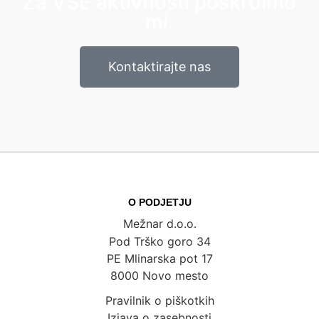
Za VSE aktivnosti poskrbimo
mi.
Kontaktirajte nas
O PODJETJU
Mežnar d.o.o.
Pod Trško goro 34
PE Mlinarska pot 17
8000 Novo mesto
Pravilnik o piškotkih
Izjava o zasebnosti